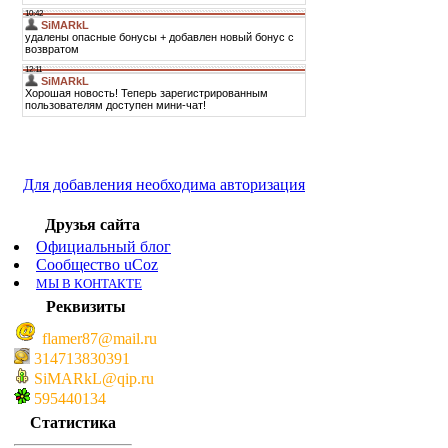
Для добавления необходима авторизация
Друзья сайта
Официальный блог
Сообщество uCoz
МЫ В КОНТАКТЕ
Реквизиты
flamer87@mail.ru
314713830391
SiMARkL@qip.ru
595440134
Статистика