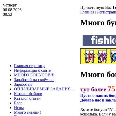
Четверг
Приветствую Вас
Г
06.08.2026
Главная
|
Регистрац
08:52
Много бу
Главная страница
Информация о сайте
Много бо
МНОГО БОНУСОВ!!!
Заработай на своём с...
Заработай
75
тут более
ОПЛАЧИВАЕМЫЕ ЗАДАНИЯ...
Каталог файлов
Пусть о наших бон
Каталог статей
Добавь нас в закл
Блог
Игры
Хотите бонусы??? Та
Много знаний!
кошелька. Если у ва