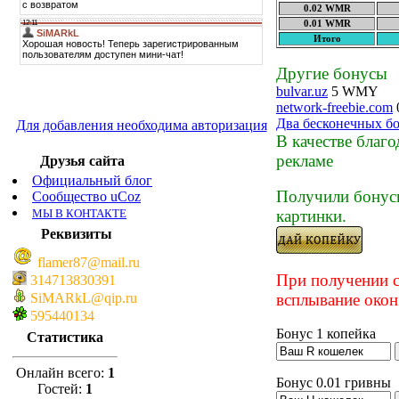
0.02 WMR
0.01 WMR
Итого
Другие бонусы
bulvar.uz
5 WMY
network-freebie.com
Два бесконечных б
Для добавления необходима авторизация
В качестве благо
рекламе
Друзья сайта
Официальный блог
Получили бонусы
Сообщество uCoz
МЫ В КОНТАКТЕ
картинки.
Реквизиты
flamer87@mail.ru
При получении с
314713830391
SiMARkL@qip.ru
всплывание окон
595440134
Бонус 1 копейка
Статистика
Онлайн всего:
1
Бонус 0.01 гривны
Гостей:
1