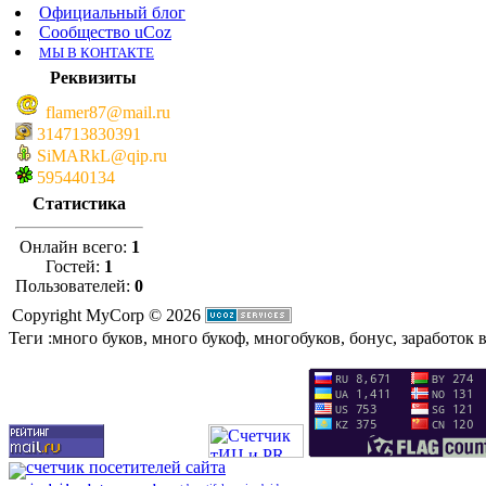
Официальный блог
Сообщество uCoz
МЫ В КОНТАКТЕ
Реквизиты
flamer87@mail.ru
314713830391
SiMARkL@qip.ru
595440134
Статистика
Онлайн всего:
1
Гостей:
1
Пользователей:
0
Copyright MyCorp © 2026
Теги :много буков, много букоф, многобуков, бонус, заработок в