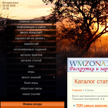
Воскресенье
09.08.2026
15:36
главная страница
информация о сайте
много бонусов!!!
заработай на своём с...
заработай
оплачиваемые задания...
каталог файлов
каталог статей
блог
игры
много знаний!
Каталог ста
flash-игры
обратная связь
Главная
»
Статьи
наши ссылки
Всего материалов в каталоге
Показано материалов
:
1-1
Форма входа
ТОП самых дорогих