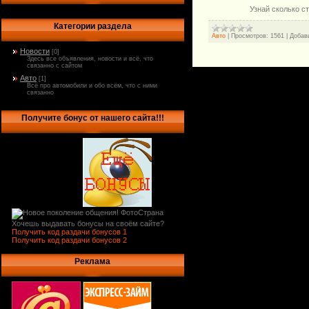
Узнай сколько с
Категории раздела
Авто
|
Просмотров:
1561
|
Добав
Новости
[0]
Здесь все объявления, новости и всё, что
связанно с сайтом
Авто
[1]
Всё про автомобили и обо всём, что с ними
связанно
Получите бонус от нашего сайта!!!
Хочешь выдавать бонусы на своём сайте?
Получить код раздачи бонусов 1
Получить код раздачи бонусов 2
Реклама