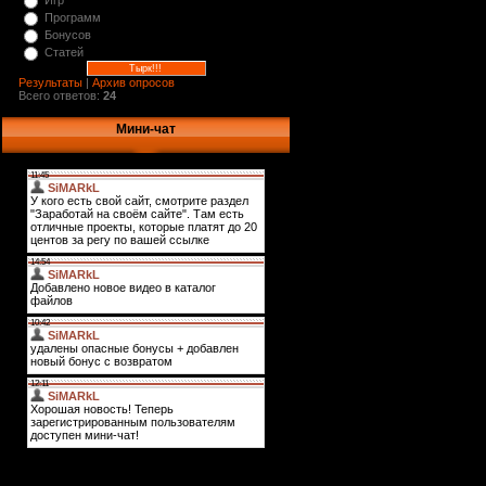
Игр
Программ
Бонусов
Статей
Результаты
|
Архив опросов
Всего ответов:
24
Мини-чат