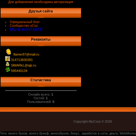
Для добавления необходима авторизация
Друзья сайта
Официальный блог
Сообщество uCoz
МЫ В КОНТАКТЕ
Реквизиты
flamer87@mail.ru
314713830391
SiMARkL@qip.ru
595440134
Статистика
Онлайн всего:
1
Гостей:
1
Пользователей:
0
Copyright MyCorp © 2026
Теги :много буков, много букоф, многобуков, бонус, заработок в сети, деьги, WebMoney